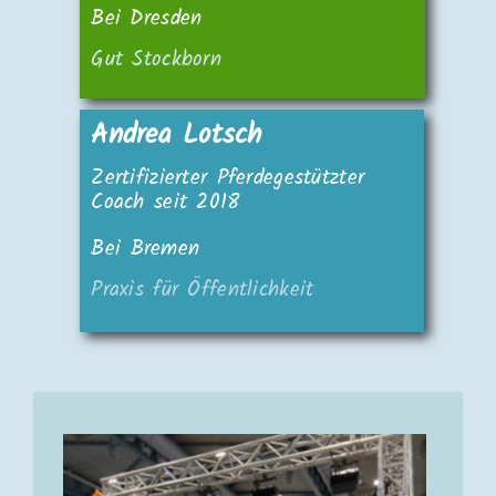
Bei Dresden
Gut Stockborn
Andrea Lotsch
Zertifizierter Pferdegestützter
Coach seit 2018
Bei
Bremen
Praxis für Öffentlichkeit