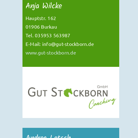
Anja Wilcke
Hauptstr. 162
01906 Burkau
Tel. 035953 563987
E-Mail: info@gut-stockborn.de
www.gut-stockborn.de