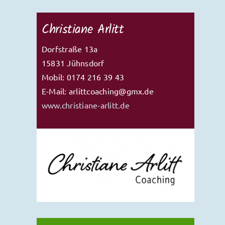
Christiane Arlitt
Dorfstraße 13a
15831 Jühnsdorf
Mobil: 0174 216 39 43
E-Mail: arlittcoaching@gmx.de
www.christiane-arlitt.de