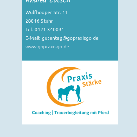
Andrea Lotsch
Wulfhooper Str. 11
28816 Stuhr
Tel. 0421 340091
E-Mail: gutentag@gopraxisgo.de
www.gopraxisgo.de